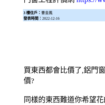
3 樓住戶：
曹金鳳
發表時間：
2022-12-16
買東西都會比價了,
鋁門
價?
同樣的東西難道你希望花