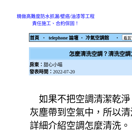
精做高難度防水抓漏/壁癌/油漆等工程
責任施工、合約保固！
首頁
‧
telephone 論壇
‧
冷氣空調館
‧
怎麼清洗空調？清洗空調
房東：
甜心小喵
發表時間：
2022-07-20
如果不把空調清潔乾淨
灰塵帶到空氣中，所以清
詳細介紹空調怎麼清洗。