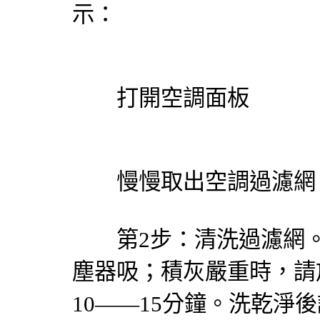
示：
打開空調面板
慢慢取出空調過濾網
第2步：清洗過濾網。
塵器吸；積灰嚴重時，請
10——15分鐘。洗乾淨