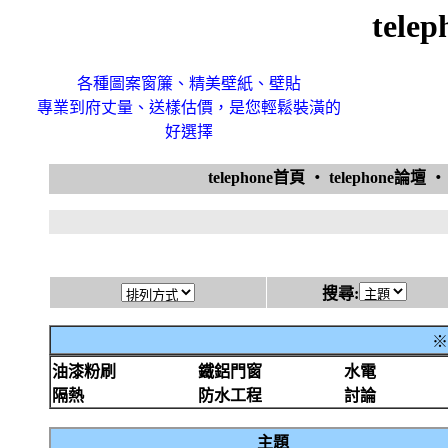
tele
各種圖案窗簾、精美壁紙、壁貼
專業到府丈量、送樣估價，是您輕鬆裝潢的
好選擇
telephone首頁
‧
telephone論壇
搜尋:
※
油漆粉刷
鐵鋁門窗
水電
隔熱
防水工程
討論
主題