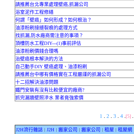
請推薦台北專業處理壁癌,抓漏公司
浴室泥作工程修繕
何謂「壁癌」如何形成？如何根治？
油漆粉刷接縫裂痕的處理方式
找抓漏,防水廠商需注意的事項？
頂樓防水工程DIY---(1)事前評估
油漆粉刷價錢合理嗎
治壁癌根本解決的方法
自己動手DIY 壁癌處理、油漆粉刷
請推薦台中哪有價格實在工程嚴謹的抓漏公司
十二招解決油漆問題
鐵門安裝有沒有比較便宜的廠商?
抓完漏牆壁照滲水 業者竟強索價
1
2
3
4
.
.
.
.
[5]
J2H流行雜誌
J2H
搬家公司
搬家公司
租屋
租屋網
｜
｜
｜
｜
｜