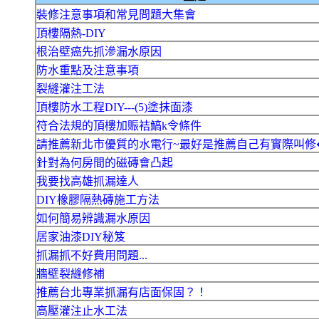
裝修注意事項和常見問題大集會
頂樓隔熱-DIY
根治壁癌先抓滲漏水原因
防水重點及注意事項
裂縫灌注工法
頂樓防水工程DIY---(5)塗抹面漆
符合法規的頂樓加賑袺鰝k令條件
請推薦新北市優質的水電行~最好是推薦自己有實際叫修
針對為何房間的磁磚會凸起
我要找高雄抓漏達人
DIY橡膠隔熱磚施工方法
如何簡易辨識漏水原因
居家油漆DIY秘笈
抓漏抓不好費用問題...
牆壁裂縫修補
推薦台北專業抓漏有店面保固？！
高壓灌注止水工法