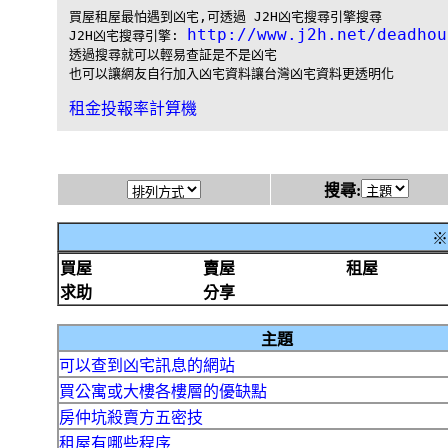
買屋租屋最怕遇到凶宅,可透過 J2H凶宅搜尋引擎搜尋

http://www.j2h.net/deadhou
J2H凶宅搜尋引擎: 
透過搜尋就可以輕易查証是不是凶宅

租金投報率計算機
搜尋:
※
買屋
賣屋
租屋
求助
分享
主題
可以查到凶宅訊息的網站
買公寓或大樓各樓層的優缺點
房仲坑殺賣方五密技
租屋有哪些程序