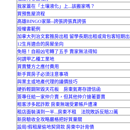
我家蓋在「土壤液化」上...該搬家嗎？
買預售屋流程
高雄BINGO家築--誇張誇張真誇張
授權書範例
加拿大列治文套雅房出租 留學長期出租或背包客短期出
12生肖適合的房屋坐向
免賠！自殺凶宅轉了五手 賣家無法得知
何謂甲乙種工業地
買賣雙方之應付費用
新手買房子必須注意事項
與業主或地產代理的議價技巧
硬拆輕鋼架毀天花板 房東氣寄存證信函
簽專任給一家仲介賣，但其他仲介搶著要賣
租客涉多起詐欺 房東無端受累帳戶遭凍
租店面裝潢到一半...房東不租 法院敗訴反賠22萬
新房驗收全攻略嚴格把好質量關
設局!假租屋偷地契貸款 房東中計背債