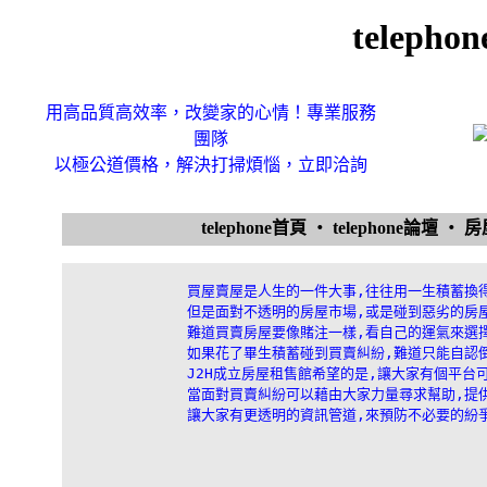
telep
用高品質高效率，改變家的心情！專業服務
團隊
以極公道價格，解決打掃煩惱，立即洽詢
telephone首頁
‧
telephone論壇
‧
房
買屋賣屋是人生的一件大事,往往用一生積蓄換得
但是面對不透明的房屋市場,或是碰到惡劣的房屋
難道買賣房屋要像賭注一樣,看自己的運氣來選擇
如果花了畢生積蓄碰到買賣糾紛,難道只能自認倒
J2H成立房屋租售館希望的是,讓大家有個平台可
當面對買賣糾紛可以藉由大家力量尋求幫助,提供
讓大家有更透明的資訊管道,來預防不必要的紛