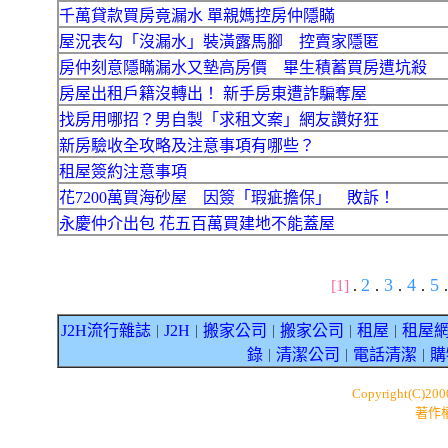
千萬貸款買房竟漏水 單親媽控房仲隱瞞
屋況表勾「沒漏水」裝潢露馬腳 控賣家隱匿
房仲刻意隱瞞漏水又墊高房價 畢生積蓄買房遭坑殺
房屋出租戶籍沒轉出！ 新手房東遭詐騙奪屋
找房用哪招？男自製「求租文案」網友讚好狂
新房驗收全攻略及注意事項有哪些？
租屋簽約注意事項
花7200萬買海砂屋 因簽「瑕疵擔保」 敗訴！
永慶仲介出包 花五百萬買建地不能蓋屋
2
3
4
5
[1]
.
.
.
.
.
J2H流行雜誌
J2H
搬家公司
搬家公司
租屋
租屋
｜
｜
｜
｜
｜
錄
清潔公司
電話清潔
購
｜
｜
｜
Copyright(C)20
著作